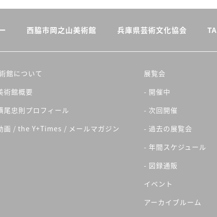
ー
西脇市岡之山美術館
兵庫県芸術文化協会
TA
術館について
展覧会
 美術館概要
- 開催中
 横尾忠則プロフィール
- 次回開催
 動画 / the Y+Times / メールマガジン
- 過去の展覧会
- 年間スケジュール
- 図録通販
イベント
アーカイブルーム