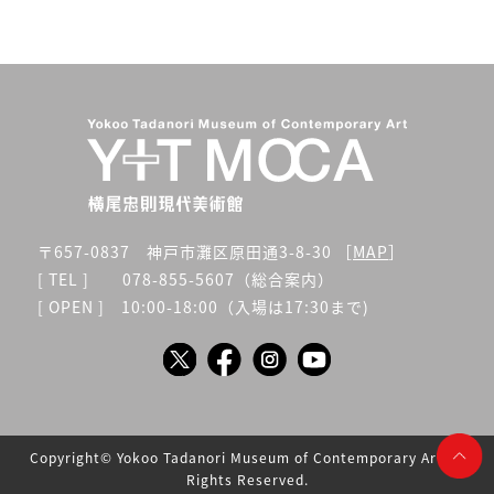
〒657-0837 神戸市灘区原田通3-8-30 ［
MAP
］
[ TEL ] 078-855-5607（総合案内）
[ OPEN ] 10:00-18:00（入場は17:30まで)
Copyright©︎ Yokoo Tadanori Museum of Contemporary Art All
Rights Reserved.