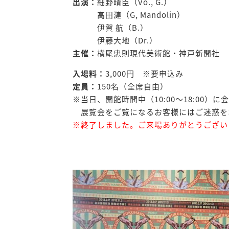
出演：
細野晴臣（Vo., G.）
高田漣（G, Mandolin）
伊賀 航（B.）
伊藤大地（Dr.）
主催：
横尾忠則現代美術館・神戸新聞社
入場料：
3,000円 ※要申込み
定員：
150名（全席自由）
※当日、開館時間中（10:00〜18:00
展覧会をご覧になるお客様にはご迷惑を
※終了しました。ご来場ありがとうござい