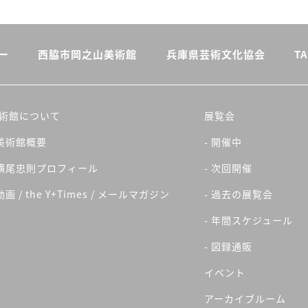
ー
西脇市岡之山美術館
兵庫県芸術文化協会
TA
術館について
展覧会
 美術館概要
- 開催中
 横尾忠則プロフィール
- 次回開催
 動画 / the Y+Times / メールマガジン
- 過去の展覧会
- 年間スケジュール
- 図録通販
イベント
アーカイブルーム