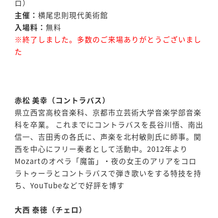
ロ）
主催：
横尾忠則現代美術館
入場料：
無料
※終了しました。多数のご来場ありがとうございまし
た
赤松 美幸（コントラバス）
県立西宮高校音楽科、京都市立芸術大学音楽学部音楽
科を卒業。 これまでにコントラバスを長谷川悟、南出
信一、吉田秀の各氏に、声楽を北村敏則氏に師事。関
西を中心にフリー奏者として活動中。2012年より
Mozartのオペラ「魔笛」・夜の女王のアリアをコロ
ラトゥーラとコントラバスで弾き歌いをする特技を持
ち、YouTubeなどで好評を博す
大西 泰徳（チェロ）