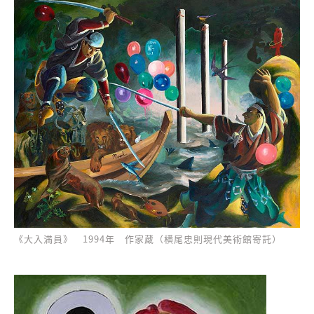
《大入満員》 1994年 作家蔵（横尾忠則現代美術館寄託）