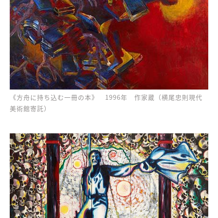
《方舟に持ち込む一冊の本》 1996年 作家蔵（横尾忠則現代
美術館寄託）