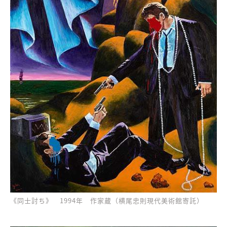
《同士討ち》 1994年 作家蔵（横尾忠則現代美術館寄託）