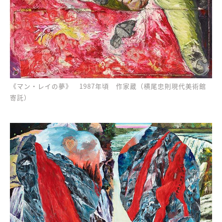
《マン・レイの夢》 1987年頃 作家蔵（横尾忠則現代美術館
寄託）