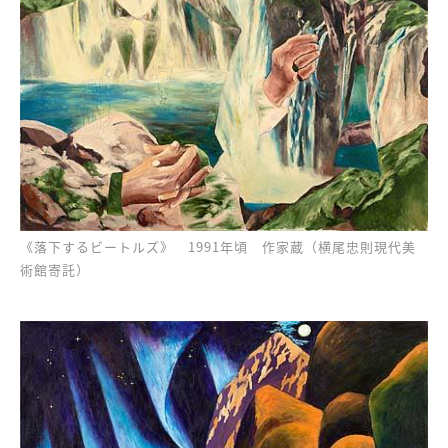
《落下するビートルズ》 1991年頃 作家蔵（横尾忠則現代美
術館寄託）