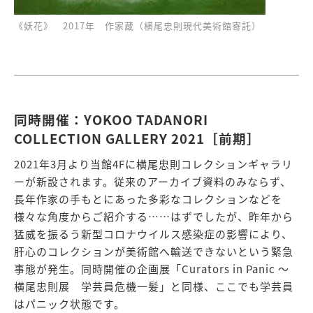
《妖花》 2017年 作家蔵（横尾忠則現代美術館寄託）
同時開催：YOKOO TADANORI
COLLECTION GALLERY 2021［前期］
2021年3月より当館4Fに横尾忠則コレクションギャラリ
ーが新設されます。従来のアーカイブ資料のみならず、
長年作家の手もとにあった多彩なコレクションなどを
様々な角度からご紹介する……はずでしたが、昨年から
猛威を振るう新型コロナウイルス感染症の影響により、
肝心のコレクションが美術館へ輸送できないという緊急
事態が発生。同時開催の企画展「Curators in Panic 〜
横尾忠則展 学芸員危機一髪」と同様、ここでも学芸員
はパニック状態です。