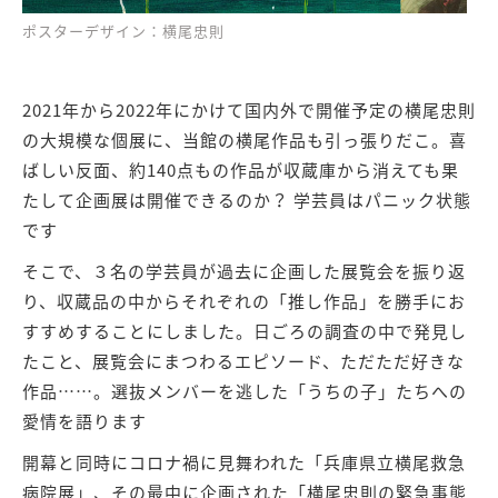
ポスターデザイン：横尾忠則
2021年から2022年にかけて国内外で開催予定の横尾忠則
の大規模な個展に、当館の横尾作品も引っ張りだこ。喜
ばしい反面、約140点もの作品が収蔵庫から消えても果
たして企画展は開催できるのか？ 学芸員はパニック状態
です
そこで、３名の学芸員が過去に企画した展覧会を振り返
り、収蔵品の中からそれぞれの「推し作品」を勝手にお
すすめすることにしました。日ごろの調査の中で発見し
たこと、展覧会にまつわるエピソード、ただただ好きな
作品……。選抜メンバーを逃した「うちの子」たちへの
愛情を語ります
開幕と同時にコロナ禍に見舞われた「兵庫県立横尾救急
病院展」、その最中に企画された「横尾忠則の緊急事態