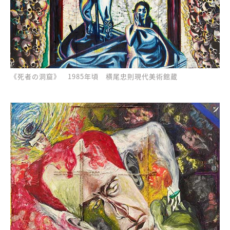
《死者の洞窟》 1985年頃 横尾忠則現代美術館蔵